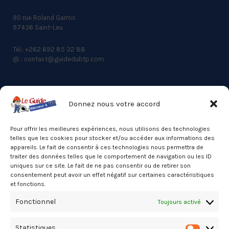
90 rue Roland Garros
97436 Saint-Leu
Tél.: +262 692 85 32 88
@ : contact@guidedubtp.com
Donnez nous votre accord
ACCES RAPIDE
Actualités du BTP
Pour offrir les meilleures expériences, nous utilisons des technologies
telles que les cookies pour stocker et/ou accéder aux informations des
Annuaire
appareils. Le fait de consentir à ces technologies nous permettra de
traiter des données telles que le comportement de navigation ou les ID
Besoin d’un professionnel ?
uniques sur ce site. Le fait de ne pas consentir ou de retirer son
consentement peut avoir un effet négatif sur certaines caractéristiques
Mentions légales
et fonctions.
Nos partenaires
Fonctionnel
Toujours activé
Politique de confidentialité
Statistiques
Politique de cookies (UE)