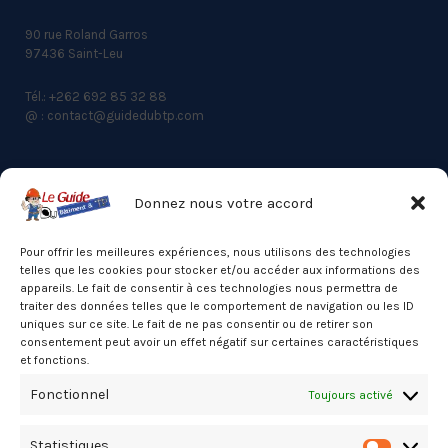
90 rue Roland Garros
97436 Saint-Leu
Tél.: +262 692 85 32 88
@ : contact@guidedubtp.com
Donnez nous votre accord
ACCES RAPIDE
Actualités du BTP
Pour offrir les meilleures expériences, nous utilisons des technologies
telles que les cookies pour stocker et/ou accéder aux informations des
Annuaire
appareils. Le fait de consentir à ces technologies nous permettra de
traiter des données telles que le comportement de navigation ou les ID
Besoin d’un professionnel ?
uniques sur ce site. Le fait de ne pas consentir ou de retirer son
consentement peut avoir un effet négatif sur certaines caractéristiques
Mentions légales
et fonctions.
Nos partenaires
Fonctionnel
Toujours activé
Politique de confidentialité
Statistiques
Politique de cookies (UE)