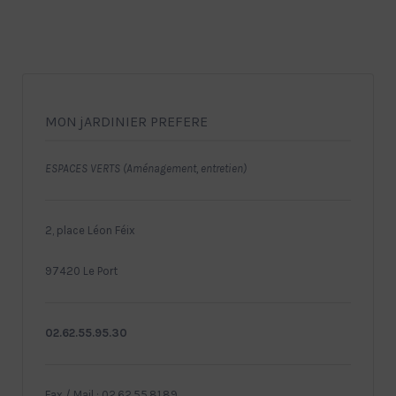
MON jARDINIER PREFERE
ESPACES VERTS (Aménagement, entretien)
2, place Léon Féix
97420 Le Port
02.62.55.95.30
Fax / Mail : 02.62.55.81.89