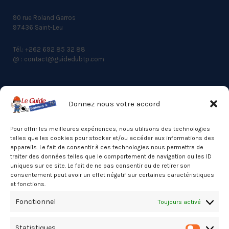
90 rue Roland Garros
97436 Saint-Leu
Tél.: +262 692 85 32 88
@ : contact@guidedubtp.com
Donnez nous votre accord
ACCES RAPIDE
Actualités du BTP
Pour offrir les meilleures expériences, nous utilisons des technologies
telles que les cookies pour stocker et/ou accéder aux informations des
Annuaire
appareils. Le fait de consentir à ces technologies nous permettra de
traiter des données telles que le comportement de navigation ou les ID
Besoin d’un professionnel ?
uniques sur ce site. Le fait de ne pas consentir ou de retirer son
consentement peut avoir un effet négatif sur certaines caractéristiques
Mentions légales
et fonctions.
Nos partenaires
Fonctionnel
Toujours activé
Politique de confidentialité
Statistiques
Politique de cookies (UE)