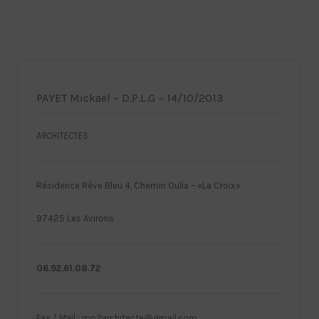
PAYET Mickaël – D.P.L.G – 14/10/2013
ARCHITECTES
Résidence Rêve Bleu 4, Chemin Oulia – «La Croix»
97425 Les Avirons
06.92.61.08.72
Fax / Mail : mp2architecte@gmail.com