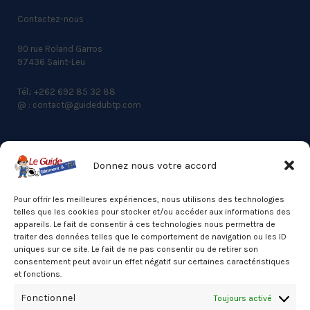
Contactez-nous
90 rue Roland Garros
97436 Saint-Leu
Tél.: +262 692 85 32 88
@ : contact@guidedubtp.com
Donnez nous votre accord
ACCES RAPIDE
Actualités du BTP
Pour offrir les meilleures expériences, nous utilisons des technologies
telles que les cookies pour stocker et/ou accéder aux informations des
Annuaire
appareils. Le fait de consentir à ces technologies nous permettra de
traiter des données telles que le comportement de navigation ou les ID
Besoin d’un professionnel ?
uniques sur ce site. Le fait de ne pas consentir ou de retirer son
consentement peut avoir un effet négatif sur certaines caractéristiques
Mentions légales
et fonctions.
Nos partenaires
Fonctionnel
Toujours activé