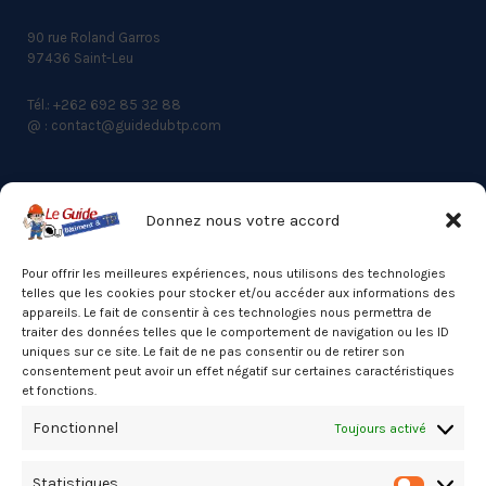
90 rue Roland Garros
97436 Saint-Leu
Tél.: +262 692 85 32 88
@ : contact@guidedubtp.com
Donnez nous votre accord
ACCES RAPIDE
Actualités du BTP
Pour offrir les meilleures expériences, nous utilisons des technologies
telles que les cookies pour stocker et/ou accéder aux informations des
Annuaire
appareils. Le fait de consentir à ces technologies nous permettra de
traiter des données telles que le comportement de navigation ou les ID
Besoin d’un professionnel ?
uniques sur ce site. Le fait de ne pas consentir ou de retirer son
consentement peut avoir un effet négatif sur certaines caractéristiques
Mentions légales
et fonctions.
Nos partenaires
Fonctionnel
Toujours activé
Politique de confidentialité
Statistiques
Politique de cookies (UE)