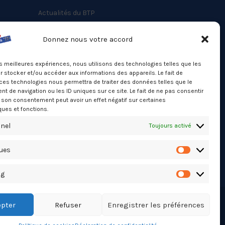
Actualités du BTP
Annuaire
Donnez nous votre accord
Besoin d’un professionnel ?
les meilleures expériences, nous utilisons des technologies telles que les
Mentions légales
 stocker et/ou accéder aux informations des appareils. Le fait de
ces technologies nous permettra de traiter des données telles que le
Nos partenaires
 de navigation ou les ID uniques sur ce site. Le fait de ne pas consentir
Politique de confidentialité
r son consentement peut avoir un effet négatif sur certaines
ques et fonctions.
Politique de cookies (UE)
nel
Toujours activé
Stats Dashboard
ques
Statistiqu
ng
Marketing
pter
Refuser
Enregistrer les préférences
TikTok