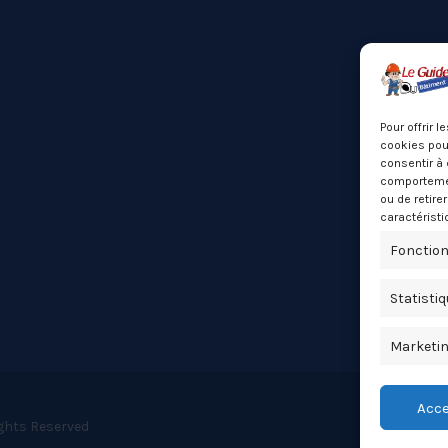
Pour offrir 
cookies pour
consentir à 
comportement
ou de retire
caractéristi
Fonction
Statisti
Marketi
Acce
ights Reserved