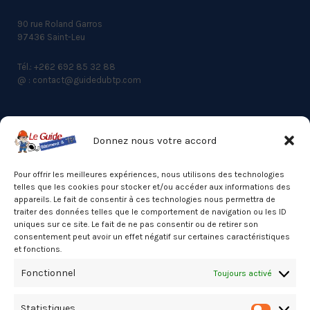
90 rue Roland Garros
97436 Saint-Leu
Tél.: +262 692 85 32 88
@ : contact@guidedubtp.com
Donnez nous votre accord
ACCES RAPIDE
Actualités du BTP
Pour offrir les meilleures expériences, nous utilisons des technologies
telles que les cookies pour stocker et/ou accéder aux informations des
Annuaire
appareils. Le fait de consentir à ces technologies nous permettra de
traiter des données telles que le comportement de navigation ou les ID
Besoin d’un professionnel ?
uniques sur ce site. Le fait de ne pas consentir ou de retirer son
consentement peut avoir un effet négatif sur certaines caractéristiques
Mentions légales
et fonctions.
Nos partenaires
Fonctionnel
Toujours activé
Politique de confidentialité
Statistiques
Politique de cookies (UE)