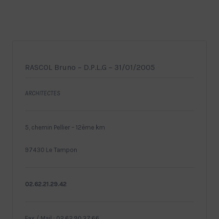
RASCOL Bruno – D.P.L.G – 31/01/2005
ARCHITECTES
5, chemin Pellier – 12ème km
97430 Le Tampon
02.62.21.29.42
Fax / Mail : 02.62.90.37.66