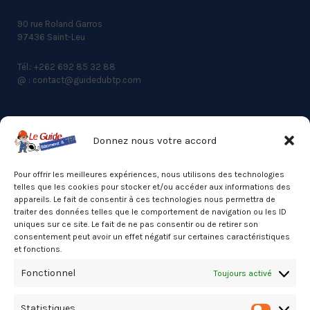
90 rue Roland Garros
97436 Saint-Leu
Tél.: +262 692 85 32 88
@ : contact@guidedubtp.com
Donnez nous votre accord
ACCES RAPIDE
Actualités du BTP
Pour offrir les meilleures expériences, nous utilisons des technologies
telles que les cookies pour stocker et/ou accéder aux informations des
Annuaire
appareils. Le fait de consentir à ces technologies nous permettra de
traiter des données telles que le comportement de navigation ou les ID
Besoin d’un professionnel ?
uniques sur ce site. Le fait de ne pas consentir ou de retirer son
consentement peut avoir un effet négatif sur certaines caractéristiques
Mentions légales
et fonctions.
Nos partenaires
Fonctionnel
Toujours activé
Politique de confidentialité
Statistiques
Politique de cookies (UE)