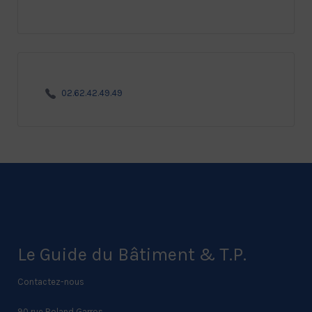
02.62.42.49.49
Le Guide du Bâtiment & T.P.
Contactez-nous
90 rue Roland Garros