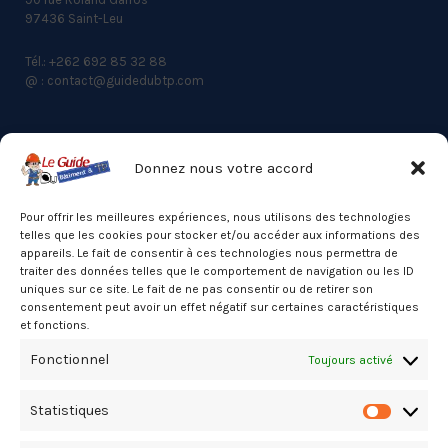
97436 Saint-Leu
Tél.: +262 692 85 32 88
@ : contact@guidedubtp.com
Donnez nous votre accord
ACCES RAPIDE
Actualités du BTP
Pour offrir les meilleures expériences, nous utilisons des technologies
telles que les cookies pour stocker et/ou accéder aux informations des
Annuaire
appareils. Le fait de consentir à ces technologies nous permettra de
traiter des données telles que le comportement de navigation ou les ID
Besoin d’un professionnel ?
uniques sur ce site. Le fait de ne pas consentir ou de retirer son
consentement peut avoir un effet négatif sur certaines caractéristiques
Mentions légales
et fonctions.
Nos partenaires
Fonctionnel
Toujours activé
Politique de confidentialité
Statistiques
Politique de cookies (UE)
Statistiq
Stats Dashboard