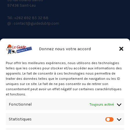
97436 Saint-Leu
Tél.: +262 692 85 32 88
@ : contact@guidedubtp.com
Donnez nous votre accord
ACCES RAPIDE
Actualités du BTP
Pour offrir les meilleures expériences, nous utilisons des technologies
telles que les cookies pour stocker et/ou accéder aux informations des
Annuaire
appareils. Le fait de consentir à ces technologies nous permettra de
traiter des données telles que le comportement de navigation ou les ID
Besoin d’un professionnel ?
uniques sur ce site. Le fait de ne pas consentir ou de retirer son
consentement peut avoir un effet négatif sur certaines caractéristiques
Mentions légales
et fonctions.
Nos partenaires
Fonctionnel
Toujours activé
Politique de confidentialité
Statistiques
Politique de cookies (UE)
Statistiq
Stats Dashboard