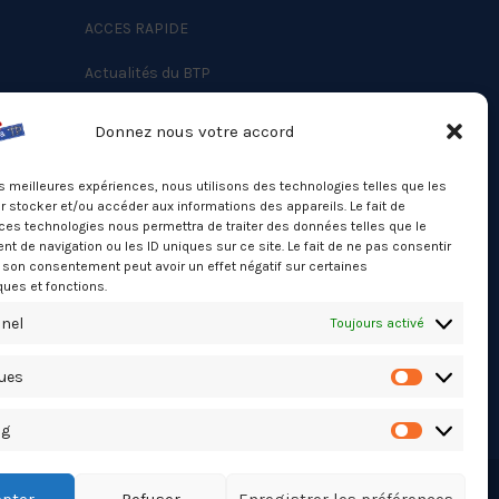
ACCES RAPIDE
Actualités du BTP
Annuaire
Donnez nous votre accord
Besoin d’un professionnel ?
les meilleures expériences, nous utilisons des technologies telles que les
Mentions légales
 stocker et/ou accéder aux informations des appareils. Le fait de
ces technologies nous permettra de traiter des données telles que le
Nos partenaires
 de navigation ou les ID uniques sur ce site. Le fait de ne pas consentir
Politique de confidentialité
r son consentement peut avoir un effet négatif sur certaines
ques et fonctions.
Politique de cookies (UE)
nel
Toujours activé
Stats Dashboard
ques
Statistiqu
ng
Marketing
pter
Refuser
Enregistrer les préférences