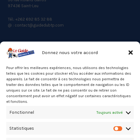
97436 Saint-Leu
Tél.: +262 692 85 32 88
@ : contact@guidedubtp.com
Donnez nous votre accord
ACCES RAPIDE
Actualités du BTP
Pour offrir les meilleures expériences, nous utilisons des technologies
telles que les cookies pour stocker et/ou accéder aux informations des
Annuaire
appareils. Le fait de consentir à ces technologies nous permettra de
traiter des données telles que le comportement de navigation ou les ID
Besoin d’un professionnel ?
uniques sur ce site. Le fait de ne pas consentir ou de retirer son
consentement peut avoir un effet négatif sur certaines caractéristiques
Mentions légales
et fonctions.
Nos partenaires
Fonctionnel
Toujours activé
Politique de confidentialité
Statistiques
Politique de cookies (UE)
Statistiq
Stats Dashboard