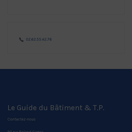
02.62.55.42.76
Le Guide du Bâtiment & T.P.
Contactez-nous
90 rue Roland Garros