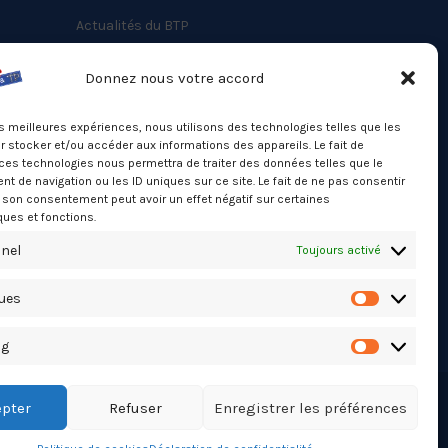
Actualités du BTP
Annuaire
Donnez nous votre accord
Besoin d’un professionnel ?
les meilleures expériences, nous utilisons des technologies telles que les
Mentions légales
 stocker et/ou accéder aux informations des appareils. Le fait de
ces technologies nous permettra de traiter des données telles que le
Nos partenaires
 de navigation ou les ID uniques sur ce site. Le fait de ne pas consentir
Politique de confidentialité
r son consentement peut avoir un effet négatif sur certaines
ques et fonctions.
Politique de cookies (UE)
nel
Toujours activé
Stats Dashboard
ques
Statistiqu
ng
Marketing
pter
Refuser
Enregistrer les préférences
TikTok