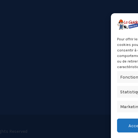
Pour offrir 
cookies pour
consentir à 
comportement
ou de retire
caractéristi
Fonction
Statisti
Marketi
Acce
ights Reserved