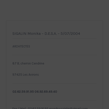
SIGALIN Monika – D.E.S.A. – 5/07/2004
ARCHITECTES
87 B, chemin Cendrine
97425 Les Avirons
02.62.59.91.95 06.92.69.49.40
Fax / Mail : 02.62.59.91.95 monika.sigalin@gmail.com