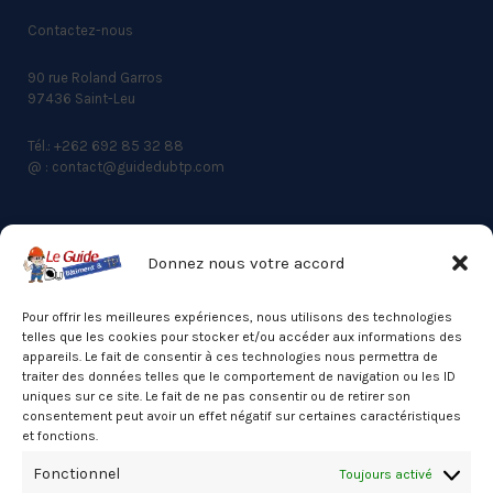
Contactez-nous
90 rue Roland Garros
97436 Saint-Leu
Tél.: +262 692 85 32 88
@ : contact@guidedubtp.com
Donnez nous votre accord
ACCES RAPIDE
Actualités du BTP
Pour offrir les meilleures expériences, nous utilisons des technologies
telles que les cookies pour stocker et/ou accéder aux informations des
Annuaire
appareils. Le fait de consentir à ces technologies nous permettra de
traiter des données telles que le comportement de navigation ou les ID
Besoin d’un professionnel ?
uniques sur ce site. Le fait de ne pas consentir ou de retirer son
consentement peut avoir un effet négatif sur certaines caractéristiques
Mentions légales
et fonctions.
Nos partenaires
Fonctionnel
Toujours activé