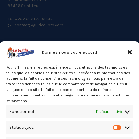
97436 Saint-Leu
Tél.: +262 692 85 32 88
@ : contact@guidedubtp.com
Donnez nous votre accord
ACCES RAPIDE
Actualités du BTP
Pour offrir les meilleures expériences, nous utilisons des technologies
telles que les cookies pour stocker et/ou accéder aux informations des
Annuaire
appareils. Le fait de consentir à ces technologies nous permettra de
traiter des données telles que le comportement de navigation ou les ID
Besoin d’un professionnel ?
uniques sur ce site. Le fait de ne pas consentir ou de retirer son
consentement peut avoir un effet négatif sur certaines caractéristiques
Mentions légales
et fonctions.
Nos partenaires
Fonctionnel
Toujours activé
Politique de confidentialité
Statistiques
Politique de cookies (UE)
Statistiq
Stats Dashboard