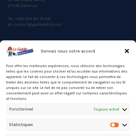
97436 Saint-Leu
Tél.: +262 692 85 32 88
@ : contact@guidedubtp.com
Donnez nous votre accord
ACCES RAPIDE
Actualités du BTP
Pour offrir les meilleures expériences, nous utilisons des technologies
telles que les cookies pour stocker et/ou accéder aux informations des
Annuaire
appareils. Le fait de consentir à ces technologies nous permettra de
traiter des données telles que le comportement de navigation ou les ID
Besoin d’un professionnel ?
uniques sur ce site. Le fait de ne pas consentir ou de retirer son
consentement peut avoir un effet négatif sur certaines caractéristiques
Mentions légales
et fonctions.
Nos partenaires
Fonctionnel
Toujours activé
Politique de confidentialité
Statistiques
Politique de cookies (UE)
Statistiq
Stats Dashboard