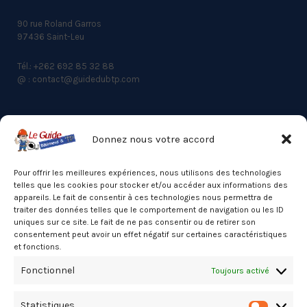
90 rue Roland Garros
97436 Saint-Leu
Tél.: +262 692 85 32 88
@ : contact@guidedubtp.com
Donnez nous votre accord
ACCES RAPIDE
Actualités du BTP
Pour offrir les meilleures expériences, nous utilisons des technologies
telles que les cookies pour stocker et/ou accéder aux informations des
Annuaire
appareils. Le fait de consentir à ces technologies nous permettra de
traiter des données telles que le comportement de navigation ou les ID
Besoin d’un professionnel ?
uniques sur ce site. Le fait de ne pas consentir ou de retirer son
consentement peut avoir un effet négatif sur certaines caractéristiques
Mentions légales
et fonctions.
Nos partenaires
Fonctionnel
Toujours activé
Politique de confidentialité
Statistiques
Politique de cookies (UE)