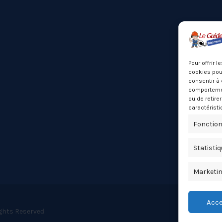
Pour offrir 
cookies pour
consentir à 
comportement
ou de retire
caractéristi
Fonction
Statisti
Marketi
Acce
ights Reserved