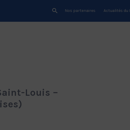
Nos partenaires
Actualités du
int-Louis –
ises)