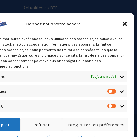
Actualités du BTP
Annuaire
Donnez nous votre accord
Besoin d’un professionnel ?
les meilleures expériences, nous utilisons des technologies telles que les
Mentions légales
 stocker et/ou accéder aux informations des appareils. Le fait de
ces technologies nous permettra de traiter des données telles que le
Nos partenaires
 de navigation ou les ID uniques sur ce site. Le fait de ne pas consentir
Politique de confidentialité
r son consentement peut avoir un effet négatif sur certaines
ques et fonctions.
Politique de cookies (UE)
nel
Toujours activé
Stats Dashboard
ques
Statistiqu
ng
Marketing
pter
Refuser
Enregistrer les préférences
TikTok