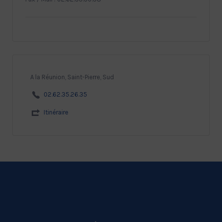
A la Réunion, Saint-Pierre, Sud
02.62.35.26.35
Itinéraire