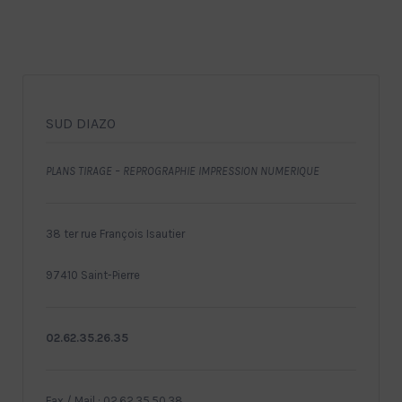
SUD DIAZO
PLANS TIRAGE – REPROGRAPHIE IMPRESSION NUMERIQUE
38 ter rue François Isautier
97410 Saint-Pierre
02.62.35.26.35
Fax / Mail : 02.62.35.50.38