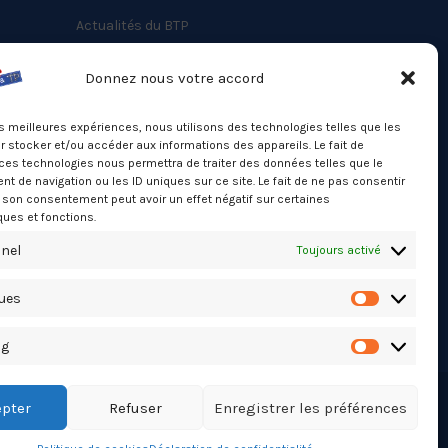
Actualités du BTP
Annuaire
Donnez nous votre accord
Besoin d’un professionnel ?
les meilleures expériences, nous utilisons des technologies telles que les
Mentions légales
 stocker et/ou accéder aux informations des appareils. Le fait de
ces technologies nous permettra de traiter des données telles que le
Nos partenaires
 de navigation ou les ID uniques sur ce site. Le fait de ne pas consentir
Politique de confidentialité
r son consentement peut avoir un effet négatif sur certaines
ques et fonctions.
Politique de cookies (UE)
nel
Toujours activé
Stats Dashboard
ques
Statistiqu
ng
Marketing
pter
Refuser
Enregistrer les préférences
TikTok