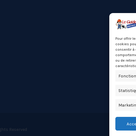
Pour offrir 
cookies pour
consentir à 
comportement
ou de retire
caractéristi
Fonction
Statisti
Marketi
Acce
ights Reserved