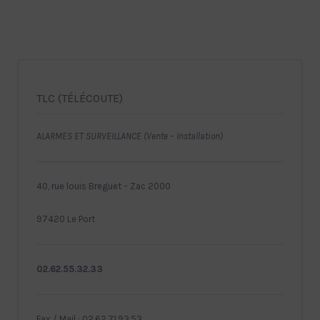
TLC (TÉLÉCOUTE)
ALARMES ET SURVEILLANCE (Vente – Installation)
40, rue louis Breguet – Zac 2000
97420 Le Port
02.62.55.32.33
Fax / Mail : 02.62.71.93.53