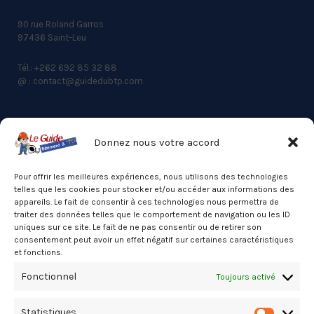
90 rue Roland Garros
97436 Saint-Leu
Tél.: +262 692 85 32 88
@ : contact@guidedubtp.com
Donnez nous votre accord
ACCES RAPIDE
Actualités du BTP
Pour offrir les meilleures expériences, nous utilisons des technologies
telles que les cookies pour stocker et/ou accéder aux informations des
Annuaire
appareils. Le fait de consentir à ces technologies nous permettra de
traiter des données telles que le comportement de navigation ou les ID
Besoin d’un professionnel ?
uniques sur ce site. Le fait de ne pas consentir ou de retirer son
consentement peut avoir un effet négatif sur certaines caractéristiques
Mentions légales
et fonctions.
Nos partenaires
Fonctionnel
Toujours activé
Politique de confidentialité
Statistiques
Politique de cookies (UE)