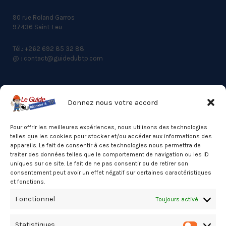
90 rue Roland Garros
97436 Saint-Leu
Tél.: +262 692 85 32 88
@ : contact@guidedubtp.com
Donnez nous votre accord
ACCES RAPIDE
Actualités du BTP
Pour offrir les meilleures expériences, nous utilisons des technologies
telles que les cookies pour stocker et/ou accéder aux informations des
Annuaire
appareils. Le fait de consentir à ces technologies nous permettra de
traiter des données telles que le comportement de navigation ou les ID
Besoin d’un professionnel ?
uniques sur ce site. Le fait de ne pas consentir ou de retirer son
consentement peut avoir un effet négatif sur certaines caractéristiques
Mentions légales
et fonctions.
Nos partenaires
Fonctionnel
Toujours activé
Politique de confidentialité
Statistiques
Politique de cookies (UE)