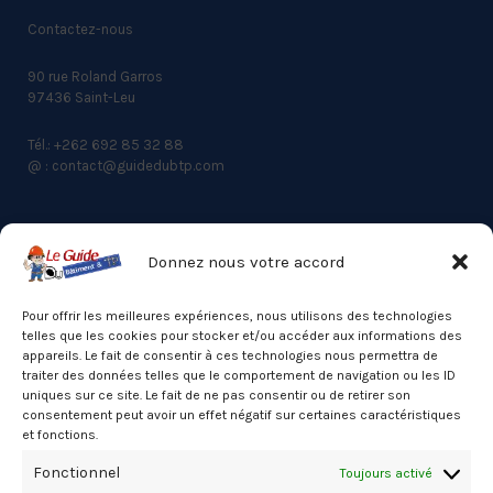
Contactez-nous
90 rue Roland Garros
97436 Saint-Leu
Tél.: +262 692 85 32 88
@ : contact@guidedubtp.com
Donnez nous votre accord
ACCES RAPIDE
Actualités du BTP
Pour offrir les meilleures expériences, nous utilisons des technologies
telles que les cookies pour stocker et/ou accéder aux informations des
Annuaire
appareils. Le fait de consentir à ces technologies nous permettra de
traiter des données telles que le comportement de navigation ou les ID
Besoin d’un professionnel ?
uniques sur ce site. Le fait de ne pas consentir ou de retirer son
consentement peut avoir un effet négatif sur certaines caractéristiques
Mentions légales
et fonctions.
Nos partenaires
Fonctionnel
Toujours activé