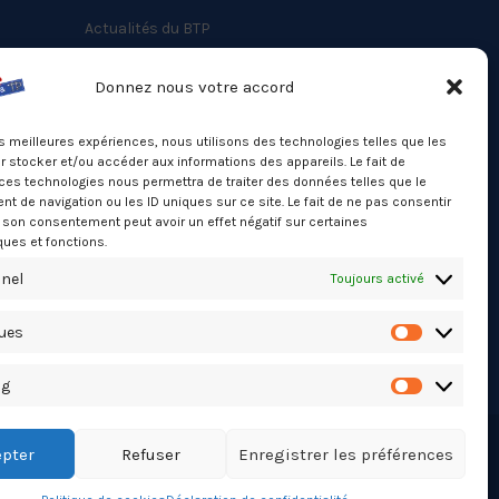
Actualités du BTP
Annuaire
Donnez nous votre accord
Besoin d’un professionnel ?
les meilleures expériences, nous utilisons des technologies telles que les
Mentions légales
 stocker et/ou accéder aux informations des appareils. Le fait de
ces technologies nous permettra de traiter des données telles que le
Nos partenaires
 de navigation ou les ID uniques sur ce site. Le fait de ne pas consentir
Politique de confidentialité
r son consentement peut avoir un effet négatif sur certaines
ques et fonctions.
Politique de cookies (UE)
nel
Toujours activé
Stats Dashboard
ques
Statistiqu
ng
Marketing
pter
Refuser
Enregistrer les préférences
TikTok