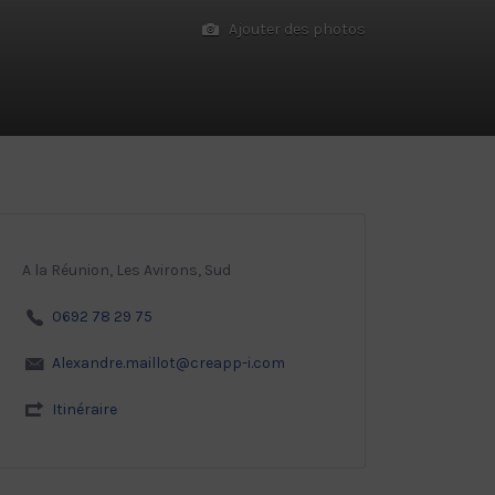
Ajouter des photos
A la Réunion, Les Avirons, Sud
0692 78 29 75
Alexandre.maillot@creapp-i.com
Itinéraire