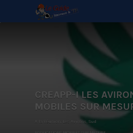
Rechercher:
Le Guide de référence
depuis 1995
CREAPP-I LES AVIRO
MOBILES SUR MESU
A la Réunion, Les Avirons, Sud
APPLICATIONS MOBILES SUR MESURE