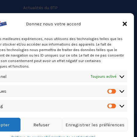
Actualités du BTP
Annuaire
Donnez nous votre accord
Besoin d’un professionnel ?
les meilleures expériences, nous utilisons des technologies telles que les
Mentions légales
 stocker et/ou accéder aux informations des appareils. Le fait de
ces technologies nous permettra de traiter des données telles que le
Nos partenaires
 de navigation ou les ID uniques sur ce site. Le fait de ne pas consentir
Politique de confidentialité
r son consentement peut avoir un effet négatif sur certaines
ques et fonctions.
Politique de cookies (UE)
nel
Toujours activé
Stats Dashboard
ques
Statistiqu
ng
Marketing
pter
Refuser
Enregistrer les préférences
TikTok