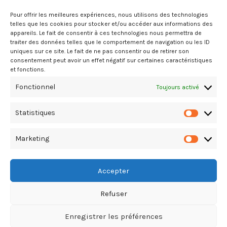
Actualités du BTP
Pour offrir les meilleures expériences, nous utilisons des technologies
telles que les cookies pour stocker et/ou accéder aux informations des
Annuaire
appareils. Le fait de consentir à ces technologies nous permettra de
traiter des données telles que le comportement de navigation ou les ID
Besoin d’un professionnel ?
uniques sur ce site. Le fait de ne pas consentir ou de retirer son
consentement peut avoir un effet négatif sur certaines caractéristiques
Mentions légales
et fonctions.
Nos partenaires
Fonctionnel
Toujours activé
Politique de confidentialité
Statistiques
Politique de cookies (UE)
Statistiq
Stats Dashboard
Marketing
Marketin
Accepter
Refuser
Copyright Le Guide du Bâtiment & T.P. © 2026. All Rights Reserved
Enregistrer les préférences
TikTok