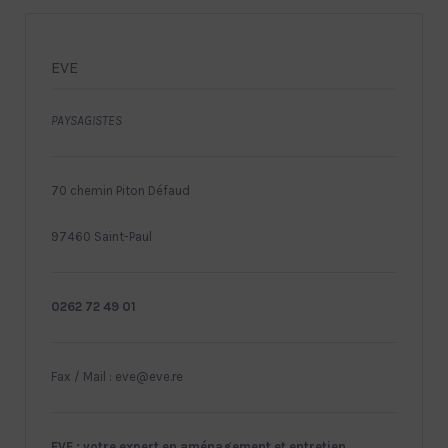
EVE
PAYSAGISTES
70 chemin Piton Défaud
97460 Saint-Paul
0262 72 49 01
Fax / Mail : eve@eve.re
EVE : votre expert en aménagement et entretien