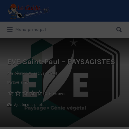
Rechercher:
Rechercher:
Menu principal
Le Guide de référence depuis 1995
EVE Saint-Paul – PAYSAGISTES
A la Réunion, Ouest, Saint-Paul
PAYSAGISTES
0 Reviews
Ajouter des photos