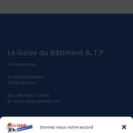
Le Guide du Bâtiment & T.P.
Contactez-nous
90 rue Roland Garros
97436 Saint-Leu
Tél.: +262 692 85 32 88
@ : contact@guidedubtp.com
Donnez nous votre accord
ACCES RAPIDE