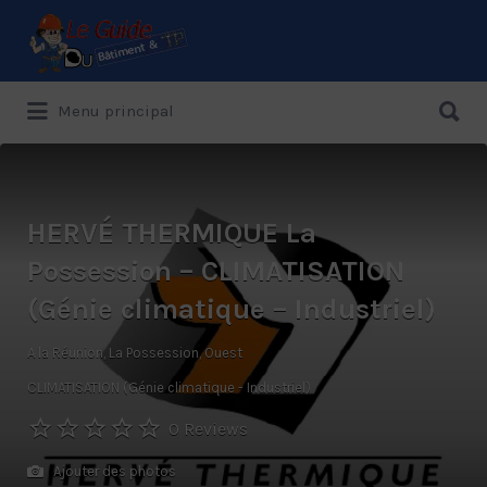
Rechercher:
Rechercher:
Menu principal
Le Guide de référence depuis 1995
HERVÉ THERMIQUE La
Possession – CLIMATISATION
(Génie climatique – Industriel)
A la Réunion, La Possession, Ouest
CLIMATISATION (Génie climatique - Industriel)
0 Reviews
Ajouter des photos