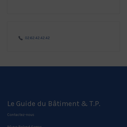
02.62.42.42.42
Le Guide du Bâtiment & T.P.
Contactez-nous
90 rue Roland Garros