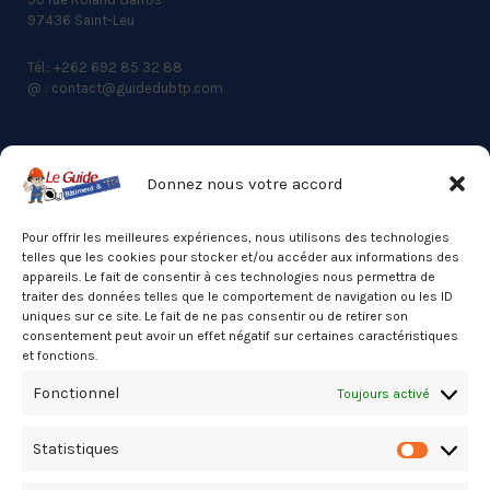
97436 Saint-Leu
Tél.: +262 692 85 32 88
@ : contact@guidedubtp.com
Donnez nous votre accord
ACCES RAPIDE
Actualités du BTP
Pour offrir les meilleures expériences, nous utilisons des technologies
telles que les cookies pour stocker et/ou accéder aux informations des
Annuaire
appareils. Le fait de consentir à ces technologies nous permettra de
traiter des données telles que le comportement de navigation ou les ID
Besoin d’un professionnel ?
uniques sur ce site. Le fait de ne pas consentir ou de retirer son
consentement peut avoir un effet négatif sur certaines caractéristiques
Mentions légales
et fonctions.
Nos partenaires
Fonctionnel
Toujours activé
Politique de confidentialité
Statistiques
Politique de cookies (UE)
Statistiq
Stats Dashboard